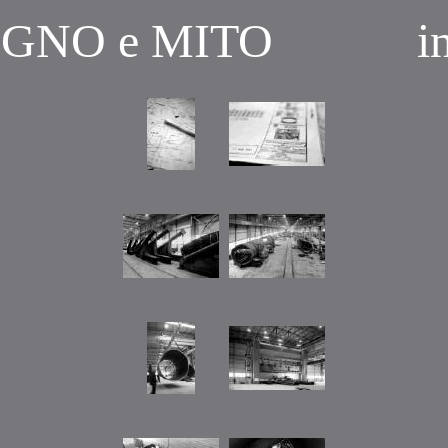
EGNO
e MITO
i